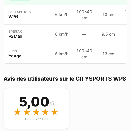
100×40
15
CITYSPORTS
6 km/h
13 cm
WP6
cm
k
1
SPERAX
6 km/h
—
9.5 cm
P2Max
k
100×40
2
ZIPRO
6 km/h
13 cm
Yougo
cm
k
Avis des utilisateurs sur le CITYSPORTS WP8
5,00
/5
★★★★★
★★★★★
1 avis vérifiés