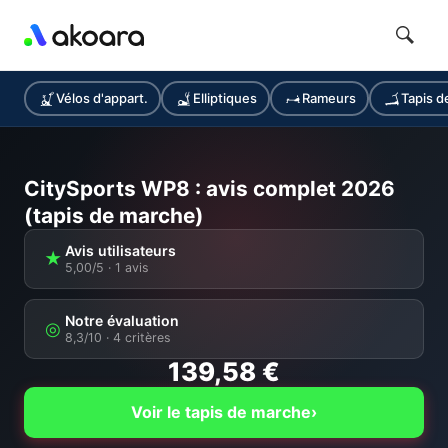
Vélos d'appart.
Elliptiques
Rameurs
Tapis d
CitySports WP8 : avis complet 2026
(tapis de marche)
Avis utilisateurs
★
5,00/5 · 1 avis
Notre évaluation
◎
8,3/10
· 4 critères
139,58 €
Voir le tapis de marche
›