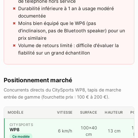
de téléphone hors service
Durabilité inférieure à 1 an à usage modéré
documentée
Moins bien équipé que le WP6 (pas
d'inclinaison, pas de Bluetooth speaker) pour un
prix similaire
Volume de retours limité : difficile d'évaluer la
fiabilité sur un grand échantillon
Positionnement marché
Concurrents directs du CitySports WP8, tapis de marche
entrée de gamme (fourchette prix : 100 € à 200 €).
MODÈLE
VITESSE
SURFACE
HAUTEUR
POI
CITYSPORTS
100×40
15
WP8
6 km/h
13 cm
cm
k
Ce modèle