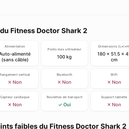
 du Fitness Doctor Shark 2
Alimentation
Dimensions (L×l×H
Poids max utilisateur
Auto-alimenté
180 × 51.5 × 4
100 kg
(sans câble)
cm
Rangement vertical
Bluetooth
WiFi
✕ Non
✕ Non
✕ Non
Capteur cardiaque
Roulettes de transport
Support tablette
✕ Non
✓ Oui
✕ Non
oints faibles du Fitness Doctor Shark 2