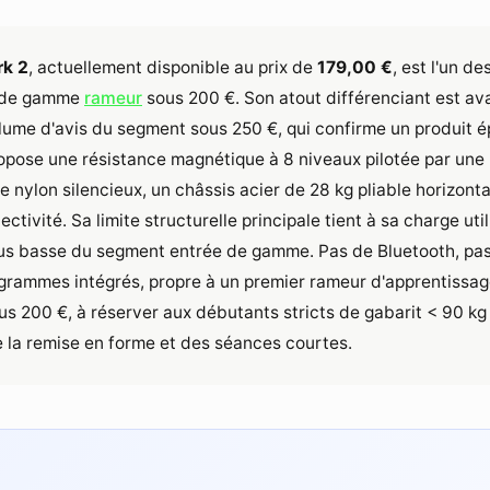
rk 2
, actuellement disponible au prix de
179,00 €
, est l'un de
e de gamme
rameur
sous 200 €. Son atout différenciant est ava
lume d'avis du segment sous 250 €, qui confirme un produit é
propose une résistance magnétique à 8 niveaux pilotée par une
le nylon silencieux, un châssis acier de 28 kg pliable horizon
tivité. Sa limite structurelle principale tient à sa charge ut
lus basse du segment entrée de gamme. Pas de Bluetooth, pas
grammes intégrés, propre à un premier rameur d'apprentissage
us 200 €, à réserver aux débutants stricts de gabarit < 90 kg
 la remise en forme et des séances courtes.