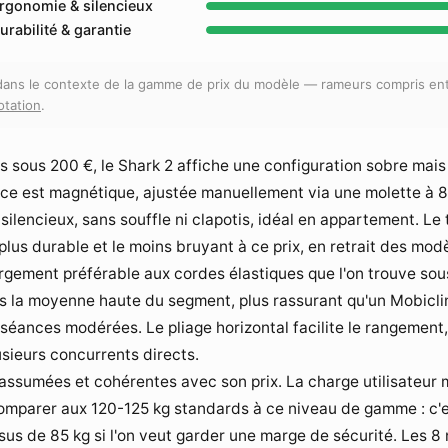
rgonomie & silencieux
urabilité & garantie
 dans le contexte de la gamme de prix du modèle — rameurs compris ent
otation
.
s sous 200 €, le Shark 2 affiche une configuration sobre mai
ce est magnétique, ajustée manuellement via une molette à 8 
ilencieux, sans souffle ni clapotis, idéal en appartement. Le t
plus durable et le moins bruyant à ce prix, en retrait des mod
gement préférable aux cordes élastiques que l'on trouve sous
s la moyenne haute du segment, plus rassurant qu'un Mobiclin
 séances modérées. Le pliage horizontal facilite le rangemen
usieurs concurrents directs.
 assumées et cohérentes avec son prix. La charge utilisateur 
omparer aux 120-125 kg standards à ce niveau de gamme : c'es
ssus de 85 kg si l'on veut garder une marge de sécurité. Les 8