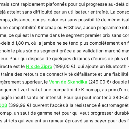
 mais sont rapidement plafonnés pour qui progresse au-delà 
déjà atteint sans difficulté par un utilisateur entraîné. La con
temps, distance, coups, calories) sans possibilité de mémorisa
cune compatibilité Kinomap ou FitShow, aucun programme inté
e, ce qui est la norme dans le segment premier prix sans con
u-delà d'1,80 m, où la jambe ne se tend plus complètement en f
e choix le plus sûr du segment grâce à sa validation marché ma
teur. Pour qui dispose de quelques dizaines d'euros de plus e
irecte est le
Nix de Zipro
(
199,00 €
), qui ajoute un Bluetooth
traîne des retours de connectivité défaillante et une fiabilit
légèrement supérieur, le
Venn de Skandika
(
249,00 €
) double
angement vertical et une compatibilité Kinomap, au prix d'un c
 jugée insuffisante en intensif. Pour qui peut monter à 380-50
00B
(
399,99 €
) ouvrent l'accès à la résistance électromagnét
nomap, un saut de gamme net pour qui veut progresser durabl
s stricts qui veulent un rameur éprouvé sans payer pour des fo