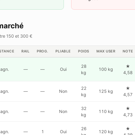
marché
re 150 et 300 €
ISTANCE
RAIL
PROG.
PLIABLE
POIDS
MAX USER
NOTE
28
★
agn.
—
—
Oui
100 kg
kg
4,58
22
★
agn.
—
—
Non
125 kg
kg
4,57
32
★
agn.
—
—
Non
110 kg
kg
4,73
26
★
agn.
—
1
Oui
120 kg
kg
4,39