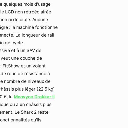
de quelques mois d'usage
sole LCD non rétroéclairée
tion ni de cible. Aucune
gré : la machine fonctionne
necté. La longueur de rail
in de cycle.
ssive et à un SAV de
t veut une couche de
 + FitShow et un volant
é de roue de résistance à
 le nombre de niveaux de
hâssis plus léger (22,5 kg)
0 €, le
Moovyoo Drakkar II
ique ou à un châssis plus
ement. Le Shark 2 reste
nctionnalités qu'ils