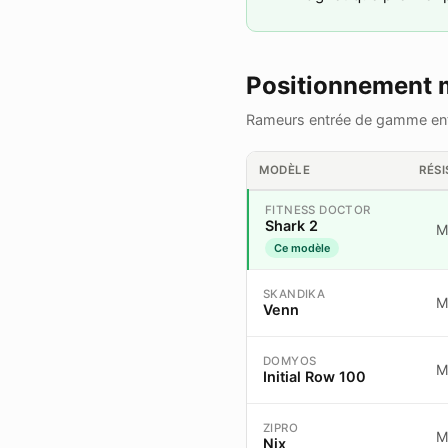
Positionnement 
Rameurs entrée de gamme ent
MODÈLE
RÉS
FITNESS DOCTOR
Shark 2
M
Ce modèle
SKANDIKA
M
Venn
DOMYOS
M
Initial Row 100
ZIPRO
M
Nix