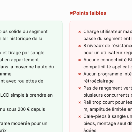
Points faibles
✖
plus solide du segment
Charge utilisateur maxi
ller historique de la
basse du segment ent
8 niveaux de résistan
 et tirage par sangle
pour un utilisateur rég
déal en appartement
Aucune connectivité B
 dans la moyenne haute du
compatibilité applicati
gamme
Aucun programme inté
nt avec roulettes de
rétroéclairage
Pas de rangement verti
 LCD simple à prendre en
plusieurs concurrents 
Rail trop court pour le
enu sous 200 € depuis
m, amplitude limitée en
Cale-pieds à sangle un
n rame modérée pour un
pieds, montage seul di
rix
âgées