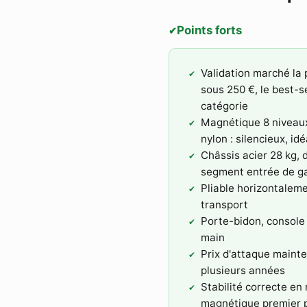
Points forts
✔
Validation marché la 
sous 250 €, le best-se
catégorie
Magnétique 8 niveaux
nylon : silencieux, i
Châssis acier 28 kg,
segment entrée de 
Pliable horizontaleme
transport
Porte-bidon, console
main
Prix d'attaque maint
plusieurs années
Stabilité correcte e
magnétique premier p