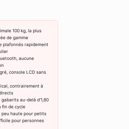
male 100 kg, la plus
rée de gamme
ce plafonnés rapidement
ulier
luetooth, aucune
on
gré, console LCD sans
cal, contrairement à
directs
s gabarits au-delà d'1,80
 fin de cycle
 peu haute pour petits
fficile pour personnes