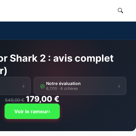
r Shark 2 : avis complet
r)
Notre évaluation
◎
↓
↓
6,7/10
· 6 critères
179,00 €
549,00 €
Voir le rameur
›