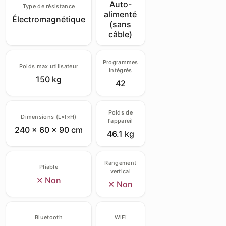
Auto-
Type de résistance
alimenté
Électromagnétique
(sans
câble)
Programmes
Poids max utilisateur
intégrés
150 kg
42
Poids de
Dimensions (L×l×H)
l'appareil
240 × 60 × 90 cm
46.1 kg
Rangement
Pliable
vertical
✕ Non
✕ Non
Bluetooth
WiFi