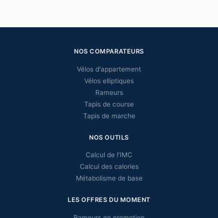
NOS COMPARATEURS
Vélos d'appartement
Vélos elliptiques
Rameurs
Tapis de course
Tapis de marche
NOS OUTILS
Calcul de l'IMC
Calcul des calories
Métabolisme de base
LES OFFRES DU MOMENT
Rameurs en promotion