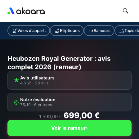
Vélos d'appart.
Elliptiques
Rameurs
Tapis d
Heubozen Royal Generator : avis
complet 2026 (rameur)
Avis utilisateurs
★
4,61/5 · 28 avis
Notre évaluation
◎
7,5/10
· 6 critères
699,00 €
1 599,00 €
Voir le rameur
›