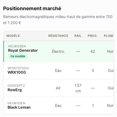
Positionnement marché
Rameurs électromagnétiques milieu-haut de gamme entre 700
et 1 200 €
MODÈLE
RÉSISTANCE
RAIL
PROG.
PLIABL
HEUBOZEN
Royal Generator
Électro.
—
42
Non
Ce modèle
SPORTSTECH
Eau
—
3
Oui
WRX1000
137
CONCEPT2
Air
—
Oui
RowErg
cm
HEUBOZEN
Eau
—
1
Non
Black Leman