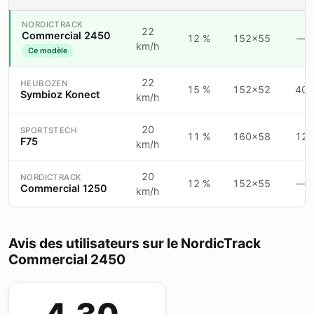
NORDICTRACK
22
Commercial 2450
12 %
152×55
—
km/h
Ce modèle
22
HEUBOZEN
15 %
152×52
40
Symbioz Konect
km/h
20
SPORTSTECH
11 %
160×58
12
F75
km/h
20
NORDICTRACK
12 %
152×55
—
Commercial 1250
km/h
Avis des utilisateurs sur le NordicTrack
Commercial 2450