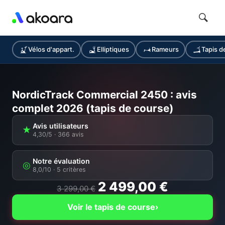
Vélos d'appart.
Elliptiques
Rameurs
Tapis d
NordicTrack Commercial 2450 : avis
complet 2026 (tapis de course)
Avis utilisateurs
★
4,30/5 · 366 avis
Notre évaluation
◎
8,0/10
· 5 critères
2 499,00 €
3 299,00 €
Voir le tapis de course
›