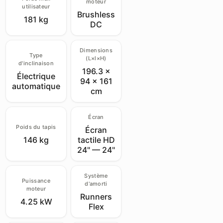
moteur
utilisateur
Brushless
181 kg
DC
Dimensions
Type
(L×l×H)
d'inclinaison
196.3 ×
Électrique
94 × 161
automatique
cm
Écran
Poids du tapis
Écran
146 kg
tactile HD
24" — 24"
Système
Puissance
d'amorti
moteur
Runners
4.25 kW
Flex