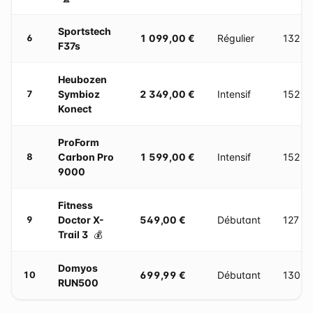
Sportstech
1 099,00 €
Régulier
132 ×
6
F37s
Heubozen
Symbioz
2 349,00 €
Intensif
152 ×
7
Konect
ProForm
Carbon Pro
1 599,00 €
Intensif
152 ×
8
9000
Fitness
Doctor X-
549,00 €
Débutant
127 ×
9
Trail 3
💰
Domyos
699,99 €
Débutant
130 ×
10
RUN500