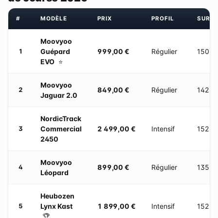
#
MODÈLE
PRIX
PROFIL
SURF
Moovyoo
Guépard
999,00 €
Régulier
150 ×
1
EVO
⭐
Moovyoo
849,00 €
Régulier
142 ×
2
Jaguar 2.0
NordicTrack
Commercial
2 499,00 €
Intensif
152 ×
3
2450
Moovyoo
899,00 €
Régulier
135 ×
4
Léopard
Heubozen
Lynx Kast
1 899,00 €
Intensif
152 ×
5
🏆