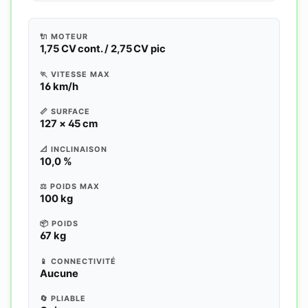
🔌 MOTEUR
1,75 CV cont. / 2,75 CV pic
🏃 VITESSE MAX
16 km/h
📏 SURFACE
127 × 45 cm
📐 INCLINAISON
10,0 %
⚖️ POIDS MAX
100 kg
📦 POIDS
67 kg
📱 CONNECTIVITÉ
Aucune
🔄 PLIABLE