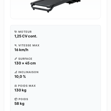
🔌 MOTEUR
1,25 CV cont.
🏃 VITESSE MAX
16 km/h
📏 SURFACE
130 × 45 cm
📐 INCLINAISON
10,0 %
⚖️ POIDS MAX
130 kg
📦 POIDS
58 kg