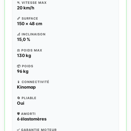
🏃 VITESSE MAX
20 km/h
📏 SURFACE
150 × 48 cm
📐 INCLINAISON
15,0 %
⚖️ POIDS MAX
130 kg
📦 POIDS
96 kg
📱 CONNECTIVITÉ
Kinomap
🔄 PLIABLE
Oui
🛡️ AMORTI
6 élastomères
✅ GARANTIE MOTEUR