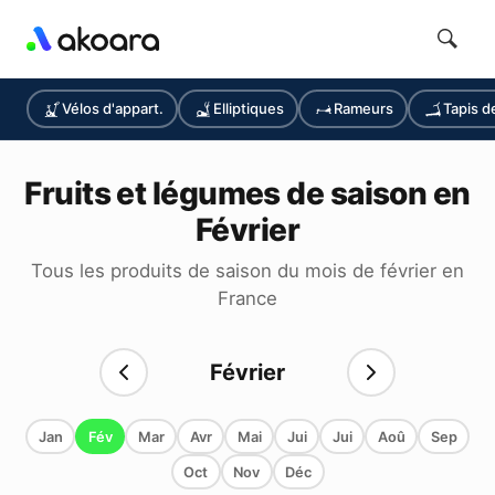
Vélos d'appart.
Elliptiques
Rameurs
Tapis d
Fruits et légumes de saison en
Février
Tous les produits de saison du mois de février en
France
Février
Jan
Fév
Mar
Avr
Mai
Jui
Jui
Aoû
Sep
Oct
Nov
Déc