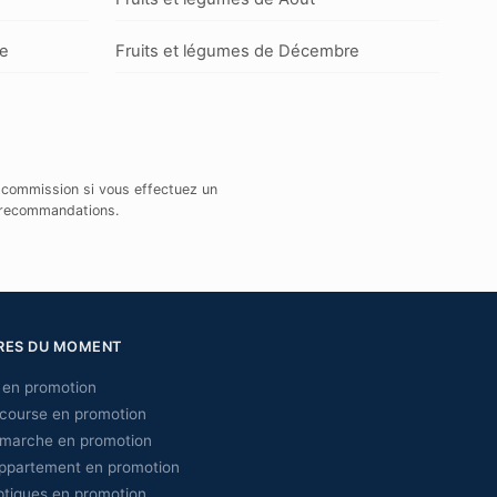
re
Fruits et légumes de Décembre
e commission si vous effectuez un
u recommandations.
RES DU MOMENT
en promotion
 course en promotion
 marche en promotion
appartement en promotion
iptiques en promotion