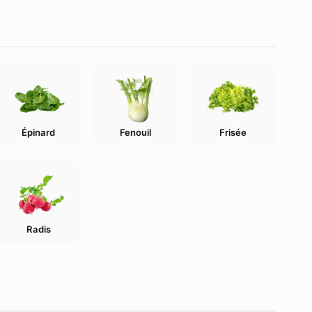
Épinard
Fenouil
Frisée
Radis