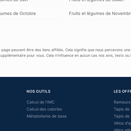
égumes de Octobre
Fruits et légumes de Novemb
e page peuvent être des liens affiliés. Cela signifie que nous percevons un
supplémentaire pour vous. Cela n'influence en aucun cas nos avis, tests o
NOS OUTILS
LES OFF
Calcul de l'IMC
Rameurs 
Calcul des calories
Tapis de
Métabolisme de base
Tapis de
Vélos d'
Vélos ell