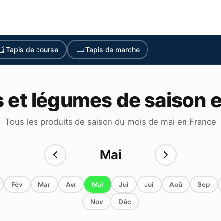
Tapis de course
Tapis de marche
s et légumes de saison 
Tous les produits de saison du mois de mai en France
Mai
Fév
Mar
Avr
Mai
Jui
Jui
Aoû
Sep
Nov
Déc